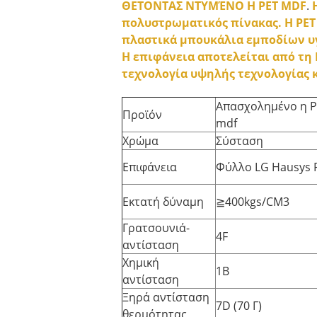
ΘΕΤΟΝΤΑΣ ΝΤΥΜΈΝΟ Η PET MDF
.
πολυστρωματικός πίνακας. Η PET 
πλαστικά μπουκάλια εμποδίων υγ
Η επιφάνεια αποτελείται από τη 
τεχνολογία υψηλής τεχνολογίας 
Απασχολημένο η 
Προϊόν
mdf
Χρώμα
Σύσταση
Επιφάνεια
Φύλλο LG Hausys 
Εκτατή δύναμη
≧400kgs/CM3
Γρατσουνιά-
4F
αντίσταση
Χημική
1B
αντίσταση
Ξηρά αντίσταση
7D (70 Γ)
θερμότητας