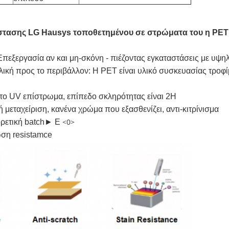
τασης LG Hausys τοποθετημένου σε στρώματα του η PET
εξεργασία αν και μη-σκόνη - πιέζοντας εγκαταστάσεις με υψηλό
ική προς το περιβάλλον: Η PET είναι υλικό συσκευασίας τροφίμ
 το UV επίστρωμα, επίπεδο σκληρότητας είναι 2H
κή μεταχείριση, κανένα χρώμα που εξασθενίζει, αντι-κιτρίνισμα
<0>
ρετική batch► Ε
ωση resistamce