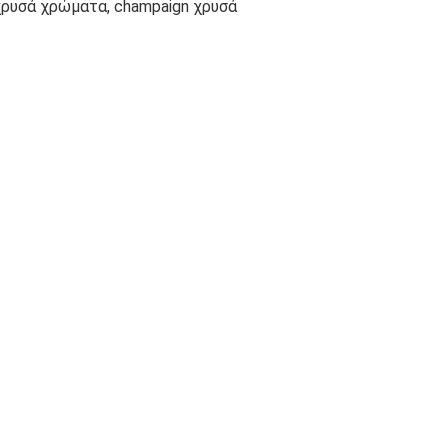
ρυσά χρώματα, champaign χρυσά 