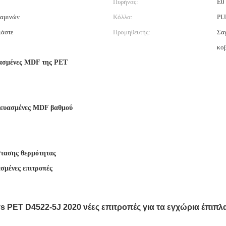
Πυρήνας:
E0
λαμινών
Κόλλα:
PUR
ιάστε
Προμηθευτής:
Σαγ
κο
ασμένες MDF της PET
ευασμένες MDF βαθμού
τασης θερμότητας
σμένες επιτροπές
PET D4522-5J 2020 νέες επιτροπές για τα εγχώρια έπιπλ