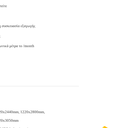
τείτε
 συσκευασία εξαγωγής
ς
ωνικά μέτρα το /month
20x2440mm, 1220x2800mm,
20x3050mm