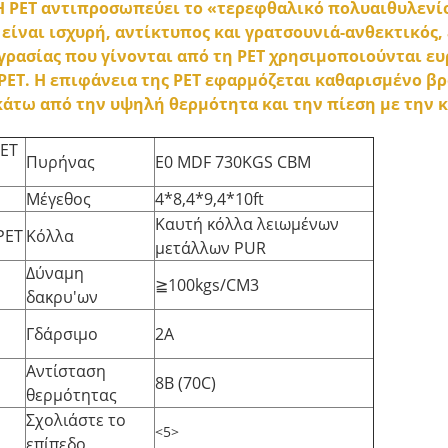
Η PET αντιπροσωπεύει το «τερεφθαλικό πολυαιθυλενίο
είναι ισχυρή, αντίκτυπος και γρατσουνιά-ανθεκτικός, 
ρασίας που γίνονται από τη PET χρησιμοποιούνται ευ
PET. Η επιφάνεια της PET εφαρμόζεται καθαρισμένο β
κάτω από την υψηλή θερμότητα και την πίεση με την 
PET
Πυρήνας
E0 MDF 730KGS CBM
Μέγεθος
4*8,4*9,4*10ft
Καυτή κόλλα λειωμένων
PET
Κόλλα
μετάλλων PUR
Δύναμη
≧100kgs/CM3
δακρυ'ων
Γδάρσιμο
2A
Αντίσταση
8B (70C)
θερμότητας
Σχολιάστε το
<5>
επίπεδο