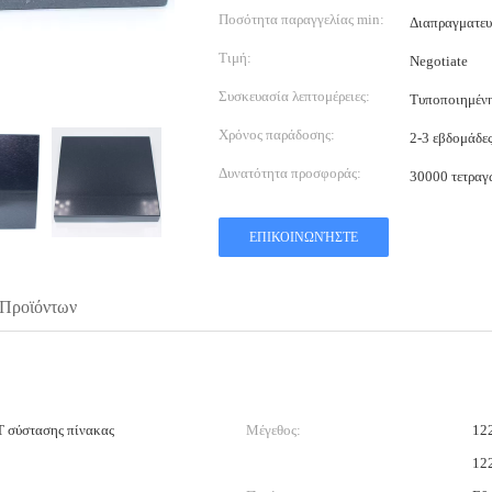
Ποσότητα παραγγελίας min:
Διαπραγματευ
Τιμή:
Negotiate
Συσκευασία λεπτομέρειες:
Τυποποιημένη
Χρόνος παράδοσης:
2-3 εβδομάδε
Δυνατότητα προσφοράς:
30000 τετραγ
ΕΠΙΚΟΙΝΩΝΉΣΤΕ
 Προϊόντων
 σύστασης πίνακας
Μέγεθος:
12
12