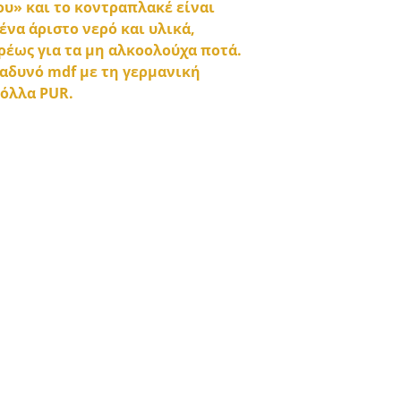
υ» και το κοντραπλακέ είναι
ένα άριστο νερό και υλικά,
ρέως για τα μη αλκοολούχα ποτά.
ραδυνό mdf με τη γερμανική
κόλλα PUR.