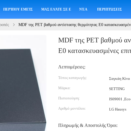
ΠΕΡΊΠΟΥ ΕΜΕΊΣ
ΜΑΣ ΕΛΆΤΕ ΣΕ ΕΠΑΦΉ ΜΕ
ΝΈΑ
ΠΕΡΙΠΤΏΣΕΙΣ
ροπές
MDF της PET βαθμού αντίστασης θερμότητας E0 κατασκευασμένες
MDF της PET βαθμού αν
E0 κατασκευασμένες επιτ
Λεπτομέρειες:
Τόπος καταγωγής:
Σαγκάη Κίνα
Μάρκα:
SETTING
Πιστοποίηση:
IS09001 ,Eco-
Αριθμό μοντέλου:
LG Hausys
Πληρωμής & Αποστολής Όροι: