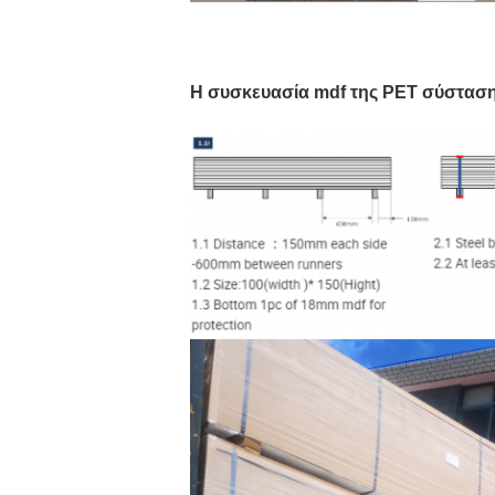
Η συσκευασία mdf της PET σύσταση