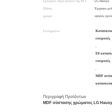
Εμπορικό σήμα φύλλων της PET:
LG Hausys
Πλάτη:
Έγγραφο με
χρώμα:
υψηλός σχολ
Επισημαίνω:
Κατασκευ
επιτροπές
,
E0 κατασκ
επιτροπές
,
MDF αντίσ
κατασκευα
Περιγραφή Προϊόντων
MDF σύστασης χρώματος LG Hausys 