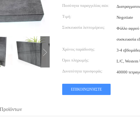
Ποσότητα παραγγελίας min:
Διαπραγματευ
Τιμή:
Negotiate
Συσκευασία λεπτομέρειες:
Φύλλο αφρού μ
συσκευασία ε
Χρόνος παράδοσης:
3-4 εβδομάδε
Όροι πληρωμής:
L/C, Western
Δυνατότητα προσφοράς:
40000 τετραγ
ΕΠΙΚΟΙΝΩΝΉΣΤΕ
 Προϊόντων