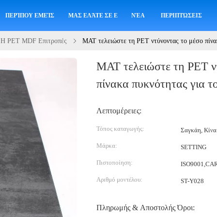
ΠΕΡΊΠΟΥ ΕΜΕΊΣ
ΜΑΣ ΕΛΆΤΕ ΣΕ ΕΠΑΦΉ ΜΕ
ΝΈΑ
ΠΕΡΙΠΤΏΣΕΙΣ
α Η PET MDF Επιτροπές
ΜΑΤ τελειώστε τη PET ντύνοντας το μέσο πίνακ
ΜΑΤ τελειώστε τη PET ν
πίνακα πυκνότητας για τ
Λεπτομέρειες:
Τόπος καταγωγής:
Σαγκάη, Κίνα
Μάρκα:
SETTING
Πιστοποίηση:
ISO9001,CAR
Αριθμό μοντέλου:
ST-Y028
Πληρωμής & Αποστολής Όροι: