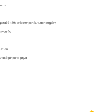
τείτε
εταξύ κάθε ενός επιτροπές, τυποποιημένη
ξαγωγής
ς
 Union
ωνικά μέτρα το μήνα