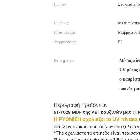
Προϊόν:
Σχολιάστε τ
Πυρήνας:
MDF, πίνακα
Πίσω πλευρά:
Μαρμάρινο έ
Φορμαλδεΰδη:
E1
Επισημαίνω:
Μέσος πίν
UV μέσος 
ο καθρέφτη
πυκνότητα
Περιγραφή Προϊόντων
ST-Y028 MDF της PET κουζινών ματ ΠΊ
Η ΡΥΘΜΙΣΗ σχολιάζει το UV πίνακα
επίπλων, ανακούφιση τοίχων που ξυλεπεν
*The σχολιάστε το επίπεδο είναι περισσό
*UV ντυμένος είναι θεραπεία 100% έτσι κα