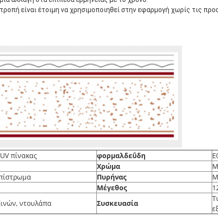
τροπή είναι έτοιμη να χρησιμοποιηθεί στην εφαρμογή χωρίς τις προσ
UV πίνακας
φορμαλδεΰδη
E
Χρώμα
Μ
επίστρωμα
Πυρήνας
M
Μέγεθος
1
Τ
ζινών, ντουλάπα
Συσκευασία
ε