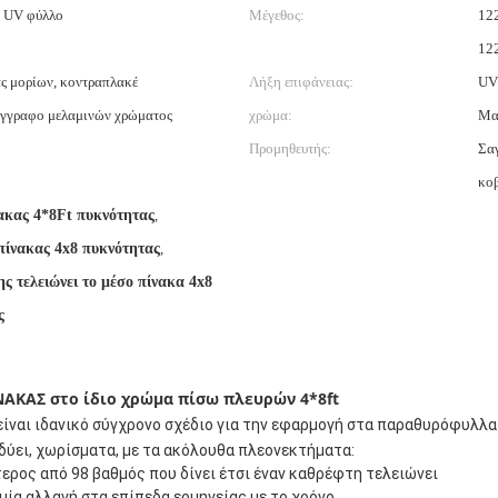
ο UV φύλλο
Μέγεθος:
12
12
ς μορίων, κοντραπλακέ
Λήξη επιφάνειας:
UV
γγραφο μελαμινών χρώματος
χρώμα:
Μα
Προμηθευτής:
Σαγ
κο
ακας 4*8Ft πυκνότητας
,
πίνακας 4x8 πυκνότητας
,
ς τελειώνει το μέσο πίνακα 4x8
ς
ΝΑΚΑΣ στο ίδιο χρώμα πίσω πλευρών 4*8ft
είναι ιδανικό σύγχρονο σχέδιο για την εφαρμογή στα παραθυρόφυλλα
δύει, χωρίσματα, με τα ακόλουθα πλεονεκτήματα:
τερος από 98 βαθμός που δίνει έτσι έναν καθρέφτη τελειώνει
μία αλλαγή στα επίπεδα ερμηνείας με το χρόνο.