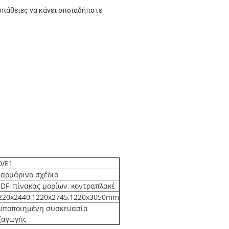
πάθειες να κάνει οποιαδήποτε 
0/E1
αρμάρινο σχέδιο
DF, πίνακας μορίων, κοντραπλακέ
220x2440,1220x2745,1220x3050mm
υποποιημένη συσκευασία
ξαγωγής