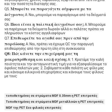
και την ποσότητα διαταγής σας.
Μπορείτε να παραγάγετε σύμφωνα με τα 
Q5. 
δείγματα;
 Α: Ναι, μπορούμε να παραγάγουμε από τα δείγματά 
σας
Ποια είναι η πολιτική δειγμάτων σας;
Q6. 
 Α: Μπορούμε 
να παρέχουμε τα δείγματα δωρεάν αλλά οι πελάτες πρέπει να 
πληρώσουν το κόστος αγγελιαφόρων
Επιθεωρείτε τα αγαθά σας πριν από την 
Q7. 
παράδοση;
 Α: Ναι, πρέπει να έχουμε QC την παραγωγή 
επιθεώρησης από την πρώτη ύλη στη συσκευασία
Q8: Πώς κάνετε την επιχείρησή μας τη 
μακροπρόθεσμη και καλή σχέση;
 Α: 1. Κρατάμε την καλή 
ποιότητα και την ανταγωνιστική τιμή για να εξασφαλίσουμε το 
όφελος πελατών μας  2. Σεβόμαστε κάθε πελάτη ως φίλο μας 
και κάνουμε ειλικρινά επιχειρήσεις και κάνουμε τους φίλους 
με τους
τοποθετημένες σε στρώματα MDF 0.35mm η PET επιτροπές
Τοποθετημένες σε στρώματα MDF μεταλλινών η PET επιτροπές
MDF της PET Eco φιλικές επιτροπές