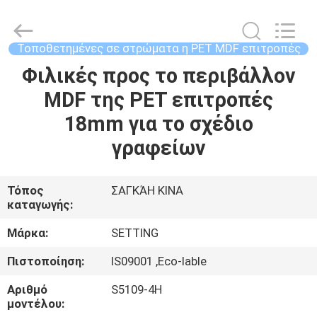
2026
Shanghai
Setting
Decorating
material
Τοποθετημένες σε στρώματα η PET MDF επιτροπές
Co,.Ltd.
All
Φιλικές προς το περιβάλλον
ΣΠΊΤΙ
Rights
Reserved.
MDF της PET επιτροπές
ΠΡΟΪΌΝΤΑ
18mm για το σχέδιο
γραφείων
ΠΕΡΊΠΟΥ
ΕΜΕΊΣ
Τόπος
ΣΑΓΚΆΗ ΚΙΝΑ
καταγωγής:
ΓΎΡΟΣ
Μάρκα:
SETTING
ΕΡΓΟΣΤΑΣΊΩΝ
Πιστοποίηση:
IS09001 ,Eco-lable
Αριθμό
S5109-4H
ΜΑΣ
μοντέλου: