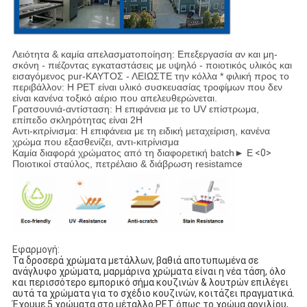
Λειότητα & καμία απελασματοποίηση: Επεξεργασία αν και μη-
σκόνη - πιέζοντας εγκαταστάσεις με υψηλό - ποιοτικός υλικός και
εισαγόμενος pur-ΚΑΥΤΟΣ - ΛΕΙΩΣΤΕ την κόλλα * φιλική προς το
περιβάλλον: Η PET είναι υλικό συσκευασίας τροφίμων που δεν
είναι κανένα τοξικό αέριο που απελευθερώνεται.
Γρατσουνιά-αντίσταση: Η επιφάνεια με το UV επίστρωμα,
επίπεδο σκληρότητας είναι 2H
Αντι-κιτρίνισμα: Η επιφάνεια με τη ειδική μεταχείριση, κανένα
χρώμα που εξασθενίζει, αντι-κιτρίνισμα
Καμία διαφορά χρώματος από τη διαφορετική batch► Ε
<0>
Ποιοτικοί σταύλος, πετρέλαιο & διάβρωση resistamce
Εφαρμογή:
Τα δροσερά χρώματα μετάλλων, βαθιά αποτυπωμένα σε 
ανάγλυφο χρώματα, μαρμάρινα χρώματα είναι η νέα τάση, όλο 
και περισσότερο εμπορικό σήμα κουζινών & λουτρών επιλέγει 
αυτά τα χρώματα για το σχέδιο κουζινών, κοιτάζει πραγματικά. 
Έχουμε 5 χρώματα στο μέταλλο PET όπως το χρώμα αργιλίου, 