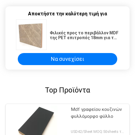
Αποκτήστε την καλύτερη τιμή για
Φιλικές προς το περιβάλλον MDF
της PET επιτροπές 18mm για το
σχέδιο γραφείων
Να συνεχίσει
Top Προϊόντα
Mdf γραφείου κουζινών
φυλλόμορφο φύλλο
USD42/Sheet MOQ:50sheets το /color .400 φύλλα/διαταγή