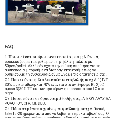
FAQ:
Ποιοι είναι οι όροι συσκευασίας σας;
1.
Α: Γενικά, 
συσκευάζουμε τα αγαθά μας στην ξύλινη παλέτα με 
50pcs/pallet. Αλλά εάν έχετε την ειδική απαίτηση για τη 
συσκευασία, μπορούμε να διαπραγματευτούμε πώς να 
ρυθμίσουμε τη συσκευασία σύμφωνα με τις απαιτήσεις σας,
Ποια είναι η διαδικασία καταβολής σας;
Q2. 
 Α: 1)T/T 
30% ως κατάθεση, και 70% ενάντια στο αντίγραφο BL 2)LC 
άμεσα 3)30% TT εκ των προτέρων, η ισορροπία από LC στο 
signt
Ποιοι είναι οι όροι παράδοσής σας;
Q3. 
 Α: EXW, ΑΛΥΣΊΔΑ 
ΡΟΛΟΓΙΟΎ, CFR, CIF, DDU.
Πόσο περίπου ο χρόνος παράδοσής σας;
Q4. 
 Α: Γενικά, 
take15-20 ημέρες μετά από να λάβει την προκαταβολή σας. Ο 
συγκεκριμένος χρόνος παράδοσης εξαρτάται από τα στοιχεία 