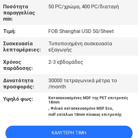
ΕΛΆΤΕ
Ποσότητα
50 PC/χρώμα, 400 PC/διαταγή
παραγγελίας
ΣΕ
min:
ΕΠΑΦΉ
Τιμή:
FOB Shanghai USD 50/Sheet
ΜΕ
Συσκευασία
Τυποποιημένη συσκευασία
λεπτομέρειες:
εξαγωγής
ΝΈΑ
Χρόνος
2-3 εβδομάδες
παράδοσης:
ΠΕΡΙΠΤΏΣΕΙΣ
Δυνατότητα
30000 τετραγωνικά μέτρα το
προσφοράς:
/month
ΖΗΤΉΣΤΕ
Υψηλό φως:
Κατασκευασμένες MDF της PET επιτροπές
18mm
ΈΝΑ
,
,
Φιλικό κατασκευασμένο MDF Eco
ΑΠΌΣΠΑΣΜΑ
mdf επίπλων 18mm πίνακας επιτροπής
ΚΑΛΎΤΕΡΗ ΤΙΜΉ
SITEMAP