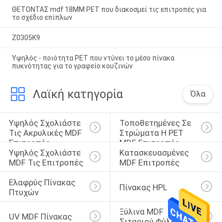
ΘΕΤΟΝΤΑΣ mdf 18MM PET που διακοσμεί τις επιτροπές για
το σχέδιο επίπλων
Z0305K9
Υψηλός - ποιότητα PET που ντύνει το μέσο πίνακα
πυκνότητας για το γραφείο κουζινών
Λαϊκή κατηγορία
Όλα
Υψηλός Σχολιάστε 
Τοποθετημένες Σε 
Τις Ακρυλικές MDF 
Στρώματα Η PET 
Επιτροπές
MDF Επιτροπές
Υψηλός Σχολιάστε 
Κατασκευασμένες 
MDF Τις Επιτροπές
MDF Επιτροπές
Ελαφρύς Πίνακας 
Πίνακας HPL
Πτυχών
Ξύλινα MDF 
UV MDF Πίνακας
Σιταριού Φύλλα